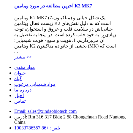
آخرین مطالعه در مورد ویتامین K2 MK7
ویتامین K2 MK7 (مناکینون-7) یک شکل حیاتی و
زیست فعال ویتامین K2 است که به دلیل نقش‌های
حیاتی‌اش در سلامت قلب و عروق و استخوان، توجه
زیادی را به خود جلب کرده است. در اینجا به تفصیل به
آن می‌پردازیم. 1. هویت و منبع · هویت شیمیایی:
ویتامین K2 بخشی از خانواده مناکینون (MK) است که
...
بیشتر >>
مواد مغذی
حیوان
گیاه
مواد شیمیایی مرغوب
درباره ما
اخبار
تماس
Email: sales@xindaobiotech.com
آدرس: Rm 316 317 Bldg 2 58 Chongchuan Road Nantong
China
تلفن: +86 19033786557