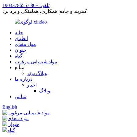
تلفن: +86 19033786557
کمربند و جاده: همکاری، هماهنگی و برد-برد
خانه
انطباق
مواد مغذی
حیوان
گیاه
مواد شیمیایی مرغوب
منابع
وبلاگ برتر
درباره ما
اخبار
وبلاگ
تماس
English