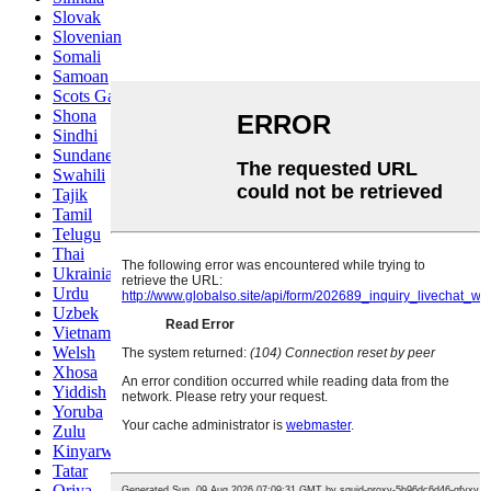
Slovak
Slovenian
Somali
Samoan
Scots Gaelic
Shona
Sindhi
Sundanese
Swahili
Tajik
Tamil
Telugu
Thai
Ukrainian
Urdu
Uzbek
Vietnamese
Welsh
Xhosa
Yiddish
Yoruba
Zulu
Kinyarwanda
Tatar
Oriya