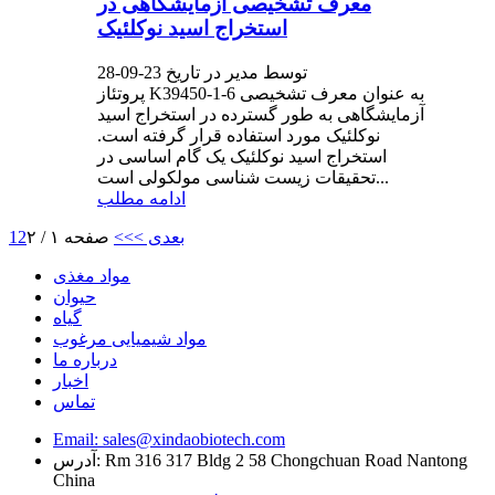
معرف تشخیصی آزمایشگاهی در
استخراج اسید نوکلئیک
توسط مدیر در تاریخ 23-09-28
پروتئاز K39450-1-6 به عنوان معرف تشخیصی
آزمایشگاهی به طور گسترده در استخراج اسید
نوکلئیک مورد استفاده قرار گرفته است.
استخراج اسید نوکلئیک یک گام اساسی در
تحقیقات زیست شناسی مولکولی است...
ادامه مطلب
بعدی >
>>
صفحه ۱ / ۲
2
1
مواد مغذی
حیوان
گیاه
مواد شیمیایی مرغوب
درباره ما
اخبار
تماس
Email: sales@xindaobiotech.com
آدرس: Rm 316 317 Bldg 2 58 Chongchuan Road Nantong
China