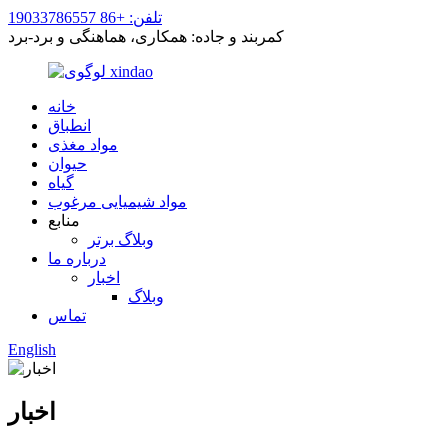
تلفن: +86 19033786557
کمربند و جاده: همکاری، هماهنگی و برد-برد
خانه
انطباق
مواد مغذی
حیوان
گیاه
مواد شیمیایی مرغوب
منابع
وبلاگ برتر
درباره ما
اخبار
وبلاگ
تماس
English
اخبار