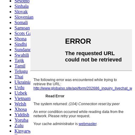
Sesotho
Sinhala
Slovak
Slovenian
Somali
Samoan
Scots Gaelic
Shona
Sindhi
Sundanese
Swahili
Tajik
Tamil
Telugu
Thai
Ukrainian
Urdu
Uzbek
Vietnamese
Welsh
Xhosa
Yiddish
Yoruba
Zulu
Kinyarwanda